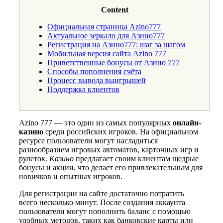
Content
официальный
Официальная страница Azino777
ресурс
Актуальное зеркало для Азино777
Регистрация на Азино777: шаг за шагом
Мобильная версия сайта Azino 777
Приветственные бонусы от Азино 777
Способы пополнения счёта
Процесс вывода выигрышей
Поддержка клиентов
Azino 777 — это один из самых популярных
онлайн-
казино
среди российских игроков. На официальном
ресурсе пользователи могут насладиться
разнообразием игровых автоматов, карточных игр и
рулеток.
Казино
предлагает своим клиентам щедрые
бонусы и акции, что делает его привлекательным для
новичков и опытных игроков.
Для регистрации на сайте достаточно потратить
всего несколько минут. После создания аккаунта
пользователи могут пополнить баланс с помощью
удобных методов, таких как банковские карты или