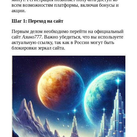
всем возможностям платформы, включая бонусы и
акции.
Шаг 1: Переход на сайт
Первым делом необходимо перейти на официальный
сайт
Азино777
. Важно убедиться, что вы используете
актуальную ссылку, так как в России могут быть
блокировки зеркал сайта.