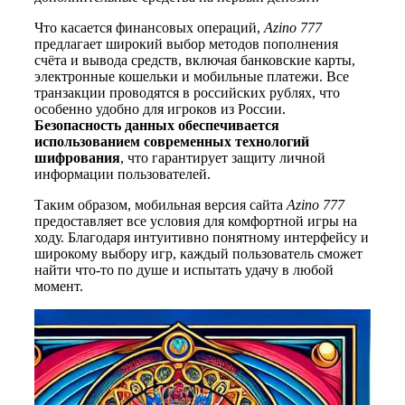
Что касается финансовых операций,
Azino 777
предлагает широкий выбор методов пополнения
счёта и вывода средств, включая банковские карты,
электронные кошельки и мобильные платежи. Все
транзакции проводятся в российских рублях, что
особенно удобно для игроков из России.
Безопасность данных обеспечивается
использованием современных технологий
шифрования
, что гарантирует защиту личной
информации пользователей.
Таким образом, мобильная версия сайта
Azino 777
предоставляет все условия для комфортной игры на
ходу. Благодаря интуитивно понятному интерфейсу и
широкому выбору игр, каждый пользователь сможет
найти что-то по душе и испытать удачу в любой
момент.