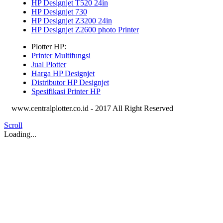
HP Designjet T520 24in
HP Designjet 730
HP Designjet Z3200 24in
HP Designjet Z2600 photo Printer
Plotter HP:
Printer Multifungsi
Jual Plotter
Harga HP Designjet
Distributor HP Designjet
Spesifikasi Printer HP
www.centralplotter.co.id - 2017 All Right Reserved
Scroll
Loading...