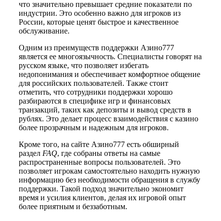
что значительно превышает средние показатели по
индустрии. Это особенно важно для игроков из
России, которые ценят быстрое и качественное
обслуживание.
Одним из преимуществ поддержки Азино777
является ее многоязычность. Специалисты говорят на
русском языке, что позволяет избегать
недопонимания и обеспечивает комфортное общение
для российских пользователей. Также стоит
отметить, что сотрудники поддержки хорошо
разбираются в специфике игр и финансовых
транзакций, таких как депозиты и вывод средств в
рублях. Это делает процесс взаимодействия с казино
более прозрачным и надежным для игроков.
Кроме того, на сайте Азино777 есть обширный
раздел
FAQ
, где собраны ответы на самые
распространенные вопросы пользователей. Это
позволяет игрокам самостоятельно находить нужную
информацию без необходимости обращения в службу
поддержки. Такой подход значительно экономит
время и усилия клиентов, делая их игровой опыт
более приятным и беззаботным.