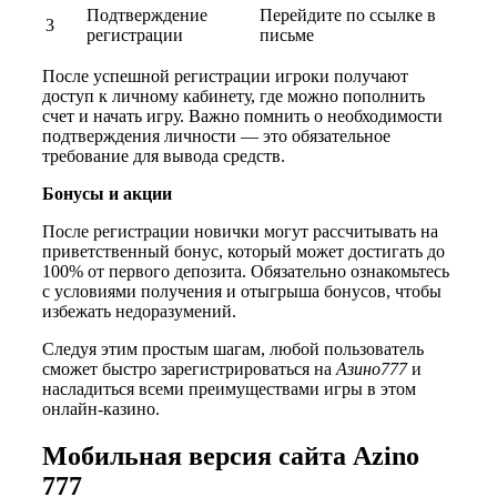
Подтверждение
Перейдите по ссылке в
3
регистрации
письме
После успешной регистрации игроки получают
доступ к личному кабинету, где можно пополнить
счет и начать игру. Важно помнить о необходимости
подтверждения личности — это обязательное
требование для вывода средств.
Бонусы и акции
После регистрации новички могут рассчитывать на
приветственный бонус, который может достигать до
100% от первого депозита. Обязательно ознакомьтесь
с условиями получения и отыгрыша бонусов, чтобы
избежать недоразумений.
Следуя этим простым шагам, любой пользователь
сможет быстро зарегистрироваться на
Азино777
и
насладиться всеми преимуществами игры в этом
онлайн-казино.
Мобильная версия сайта Azino
777