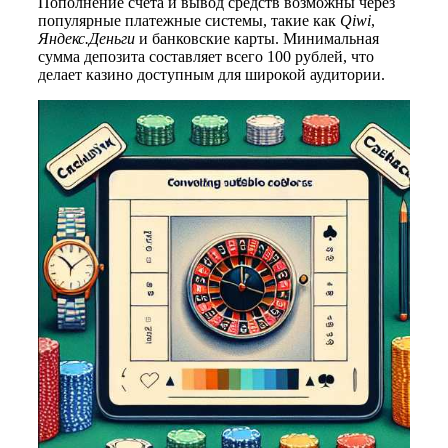
Пополнение счета и вывод средств возможны через
популярные платежные системы, такие как
Qiwi
,
Яндекс.Деньги
и банковские карты. Минимальная
сумма депозита составляет всего 100 рублей, что
делает казино доступным для широкой аудитории.