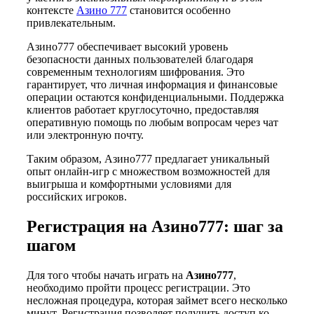
контексте
Азино 777
становится особенно
привлекательным.
Азино777 обеспечивает высокий уровень
безопасности данных пользователей благодаря
современным технологиям шифрования. Это
гарантирует, что личная информация и финансовые
операции остаются конфиденциальными. Поддержка
клиентов работает круглосуточно, предоставляя
оперативную помощь по любым вопросам через чат
или электронную почту.
Таким образом, Азино777 предлагает уникальный
опыт онлайн-игр с множеством возможностей для
выигрыша и комфортными условиями для
российских игроков.
Регистрация на Азино777: шаг за
шагом
Для того чтобы начать играть на
Азино777
,
необходимо пройти процесс регистрации. Это
несложная процедура, которая займет всего несколько
минут. Регистрация позволяет получить доступ ко