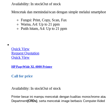
Availability:
In stock
Out of stock
Mencetak dan memindai/scan dengan simple melalui smartphone
Fungsi: Print, Copy, Scan, Fax
Warna, A4: Up to 21 ppm
Putih hitam, A4: Up to 21 ppm
Quick View
Request Quotation
Quick View
HP PageWide XL 4000 Printer
Call for price
Availability:
In stock
Out of stock
Printer besar ini mampu mencetak dengan kualitas monochrome ata
Department
(CRDs)
, serta mencetak image berbasis Computer Aided