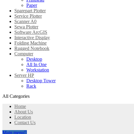
Paper
Sparepart Plotter
Service Plotter
Scanner A0
Sewa Plotter
Software ArcGIS
Interactive Display
Folding Machine
Rugged Notebook
Computer
Desktop
All In One
Workstation
Server HP
Desktop Tower
Rack
All Categories
Home
About Us
Location
Contact Us
Main menu