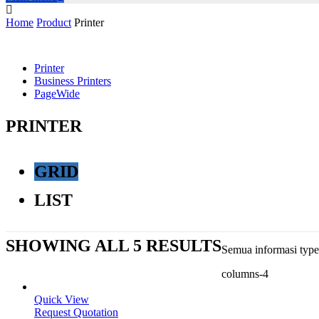
Home
Product
Printer
Printer
Business Printers
PageWide
PRINTER
GRID
LIST
SHOWING ALL 5 RESULTS
Semua informasi type 
columns-4
Quick View
Request Quotation