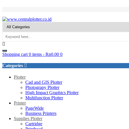
Login/Register
Shopping cart
0 items
-
Rp
0.00
0
Categories
Plotter
Cad and GIS Plotter
Photograpy Plotter
High Impact Graphics Plotter
Multifunction Plotter
Printer
PageWide
Business Printers
Supplies Plotter
Cartridge
Printhead