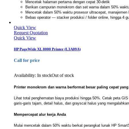
Mencetak halaman pertama dengan cepat 30-detik
Berikan campuran monokrom dan set warna dalam 50% waktu d
Mencetak dalam 50% waktu prosesor ultracepat, manajemen 
Bebas operator — stacker produksi / folder online, hingga 4 
Quick View
Request Quotation
Quick View
HP PageWide XL 8000 Printer (L3A09A)
Call for price
Availability:
In stock
Out of stock
Printer monokrom dan warna berformat besar paling cepat yang
Lihat total penghematan biaya produksi hingga 50%. Cetak peta GIS 
garis-garis tajam, detail halus, dan grayscal halus yang mengalahka
Mempercepat alur kerja Anda
Mulai mencetak dalam 50% waktu berkat perangkat lunak HP SmartStr