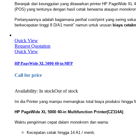
Beranjak dari keunggulan yang ditawarkan printer HP PageWide XL
(POS) yang tentunya dengan hasil cetak berwarna ataupun monokrom 
Pertanyaannya adalah bagaimana perihal cost/print yang sering sekali
berkecepatan tinggi 8 D/A1 menit” namun untuk urusan
biaya cetakn
Quick View
Request Quotation
Quick View
HP PageWide XL 5000 40-in MFP
Call for price
Availability:
In stock
Out of stock
Ini dia Printer yang mampu memangkas total biaya produksi hingga 
HP PageWide XL 5000 40-in Multifunction Printer(CZ314A)
Waktu pengiriman cepat dalam monokrom dan warna:
Kecepatan cetak hingga 14 A1 / menit,