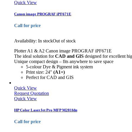
Quick View
Canon image PROGRAF iPF671E
Call for price
Availability:
In stock
Out of stock
Plotter A1 & A2 Canon image PROGRAF iPF671E
The ideal solution for
CAD and GIS
designed for excellent high
Unique compact design – fits anywhere to save space
5-colour Dye & Pigment ink system
Print size: 24″
(A1+)
Perfect for CAD and GIS
Quick View
Request Quotation
Quick View
HP Color LaserJet Pro MFP M281fdn
Call for price