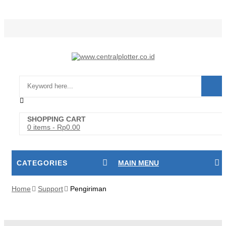
Login/Register
SHOPPING CART
0 items
-
Rp
0.00
CATEGORIES
MAIN MENU
Home
Support
Pengiriman