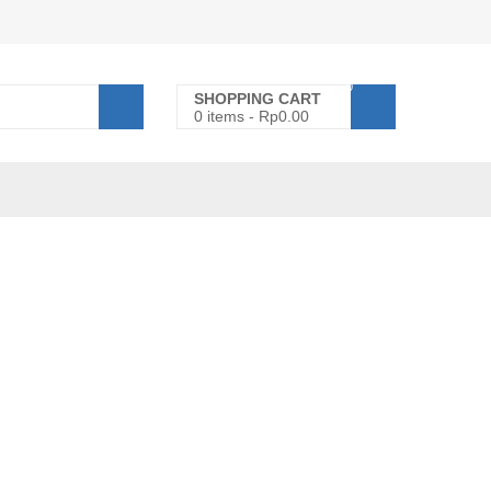
Login/Register
0
SHOPPING CART
0 items
-
Rp
0.00