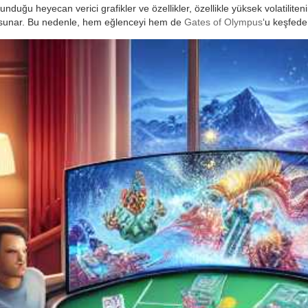
duğu heyecan verici grafikler ve özellikler, özellikle yüksek volatiliteni
sunar. Bu nedenle, hem eğlenceyi hem de
Gates of Olympus
‘u keşfede