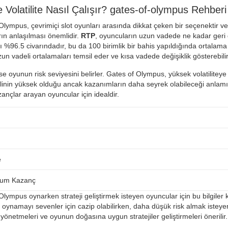
 Volatilite Nasıl Çalışır? gates-of-olympus Rehberi
Olympus, çevrimiçi slot oyunları arasında dikkat çeken bir seçenektir v
ın anlaşılması önemlidir.
RTP
, oyuncuların uzun vadede ne kadar geri 
 %96.5 civarındadır, bu da 100 birimlik bir bahis yapıldığında ortalama
zun vadeli ortalamaları temsil eder ve kısa vadede değişiklik gösterebilir
e ise oyunun risk seviyesini belirler. Gates of Olympus, yüksek volatilit
linin yüksek olduğu ancak kazanımların daha seyrek olabileceği anlamına
ançlar arayan oyuncular için idealdir.
e
um Kazanç
Olympus oynarken strateji geliştirmek isteyen oyuncular için bu bilgiler 
e oynamayı sevenler için cazip olabilirken, daha düşük risk almak isteyen
 yönetmeleri ve oyunun doğasına uygun stratejiler geliştirmeleri önerilir.