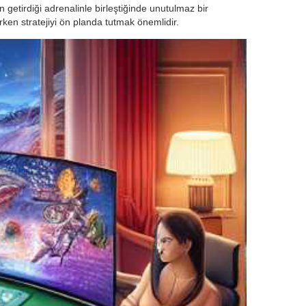
n getirdiği adrenalinle birleştiğinde unutulmaz bir
rken stratejiyi ön planda tutmak önemlidir.