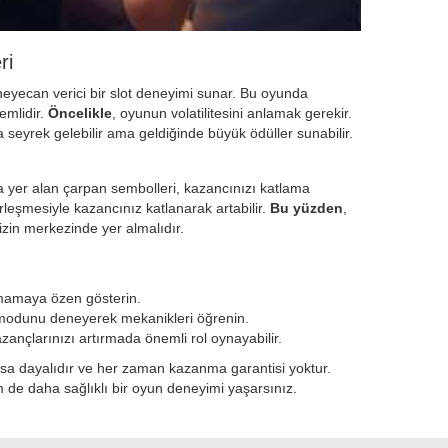
ri
heyecan verici bir slot deneyimi sunar. Bu oyunda
emlidir.
Öncelikle
, oyunun volatilitesini anlamak gerekir.
seyrek gelebilir ama geldiğinde büyük ödüller sunabilir.
a yer alan çarpan sembolleri, kazancınızı katlama
irleşmesiyle kazancınız katlanarak artabilir.
Bu yüzden
,
izin merkezinde yer almalıdır.
şmamaya özen gösterin.
dunu deneyerek mekanikleri öğrenin.
zançlarınızı artırmada önemli rol oynayabilir.
nsa dayalıdır ve her zaman kazanma garantisi yoktur.
 de daha sağlıklı bir oyun deneyimi yaşarsınız.