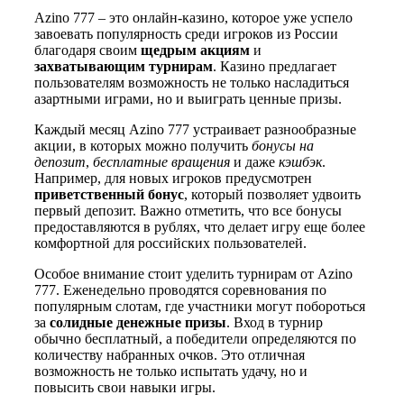
Azino 777 – это онлайн-казино, которое уже успело
завоевать популярность среди игроков из России
благодаря своим
щедрым акциям
и
захватывающим турнирам
. Казино предлагает
пользователям возможность не только насладиться
азартными играми, но и выиграть ценные призы.
Каждый месяц Azino 777 устраивает разнообразные
акции, в которых можно получить
бонусы на
депозит
,
бесплатные вращения
и даже
кэшбэк
.
Например, для новых игроков предусмотрен
приветственный бонус
, который позволяет удвоить
первый депозит. Важно отметить, что все бонусы
предоставляются в рублях, что делает игру еще более
комфортной для российских пользователей.
Особое внимание стоит уделить турнирам от Azino
777. Еженедельно проводятся соревнования по
популярным слотам, где участники могут побороться
за
солидные денежные призы
. Вход в турнир
обычно бесплатный, а победители определяются по
количеству набранных очков. Это отличная
возможность не только испытать удачу, но и
повысить свои навыки игры.