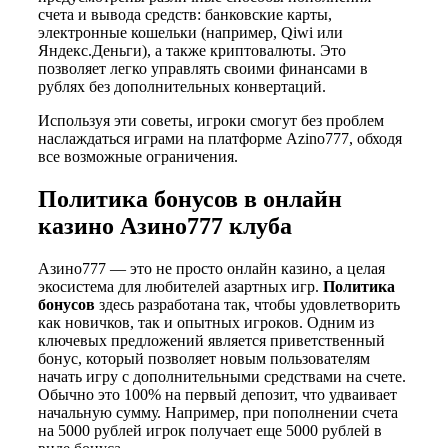
счета и вывода средств: банковские карты,
электронные кошельки (например, Qiwi или
Яндекс.Деньги), а также криптовалюты. Это
позволяет легко управлять своими финансами в
рублях без дополнительных конвертаций.
Используя эти советы, игроки смогут без проблем
наслаждаться играми на платформе Azino777, обходя
все возможные ограничения.
Политика бонусов в онлайн
казино Азино777 клуба
Азино777 — это не просто онлайн казино, а целая
экосистема для любителей азартных игр.
Политика
бонусов
здесь разработана так, чтобы удовлетворить
как новичков, так и опытных игроков. Одним из
ключевых предложений является приветственный
бонус, который позволяет новым пользователям
начать игру с дополнительными средствами на счете.
Обычно это 100% на первый депозит, что удваивает
начальную сумму. Например, при пополнении счета
на 5000 рублей игрок получает еще 5000 рублей в