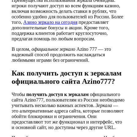
Преимущества использования зеркала очевидны:
игроки получают доступ ко всем функциям казино,
включая возможность делать ставки в рублях, что
особенно удобно для пользователей из России. Более
того,
Азино зеркало на сегодня
предоставляет
дополнительные бонусы и акции. Кроме того,
поддержка клиентов работает круглосуточно,
предлагая помощь по любым вопросам.
В целом,
официальное зеркало
Azino 777 — это
надежный способ продолжить наслаждаться
любимыми играми без ограничений.
Как получить доступ к зеркалам
официального сайта Azino777?
Чтобы
получить доступ к зеркалам
официального
сайта Azino777, пользователям из России необходимо
учитывать несколько важных аспектов.
Зеркала
—
это альтернативные адреса сайта, которые позволяют
обойти блокировки и ограничения. Они
предоставляют тот же функционал и интерфейс, что
и основной сайт, но доступны через другие URL.