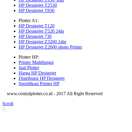
HP Designjet T2530
HP Designjet T830
Plotter A1:
HP Designjet T120
HP Designjet T520 24in
HP Designjet 730
HP Designjet Z3200 24in
HP Designjet Z2600 photo Printer
Plotter HP:
Printer Multifungsi
Jual Plotter
Harga HP Designjet
Distributor HP Designjet
Spesifikasi Printer HP
www.centralplotter.co.id - 2017 All Right Reserved
Scroll
X