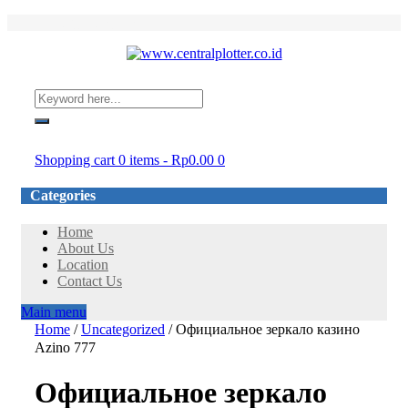
Login/Register
Shopping cart
0 items
-
Rp
0.00
0
Categories
Home
About Us
Location
Contact Us
Main menu
Home
/
Uncategorized
/
Официальное зеркало казино
Azino 777
Официальное зеркало