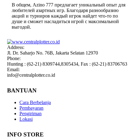
В общем, Azino 777 предлагает уникальный опыт для
любителей азартных игр. Благодаря разнообразию
акций и турниров каждый игрок найдет что-то по
душе и сможет насладиться игрой с максимальной
выгодой.
Address:
Jl. Dr. Saharjo No. 76B, Jakarta Selatan 12970
Phone:
Hunting : (62-21) 8309744,8305434, Fax : (62-21) 83706763
Email:
info@centralplotter.co.id
BANTUAN
Cara Berbelanja
Pembayaran
Pengiriman
Lokasi
INFO STORE