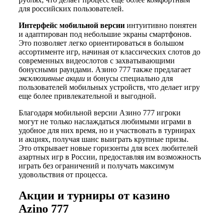
для российских пользователей.
Интерфейс мобильной версии
интуитивно понятен
и адаптирован под небольшие экраны смартфонов.
Это позволяет легко ориентироваться в большом
ассортименте игр, начиная от классических слотов до
современных видеослотов с захватывающими
бонусными раундами. Азино 777 также предлагает
эксклюзивные акции
и бонусы специально для
пользователей мобильных устройств, что делает игру
еще более привлекательной и выгодной.
Благодаря мобильной версии Азино 777 игроки
могут не только наслаждаться любимыми играми в
удобное для них время, но и участвовать в турнирах
и акциях, получая шанс выиграть крупные призы.
Это открывает новые горизонты для всех любителей
азартных игр в России, предоставляя им возможность
играть без ограничений и получать максимум
удовольствия от процесса.
Акции и турниры от казино
Azino 777