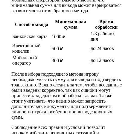
минимальная сумма для вывода может варьироваться
в зависимости от выбранного метода.
Минимальная
Время
Способ вывода
сумма
обработки
1-3 рабочих
Банковская карта
1000 ₽
дня
Электронный
до 24 часов
500 ₽
кошелек
Мобильный
до 12 часов
300 ₽
оператор
После выбора подходящего метода игроку
необходимо указать сумму для вывода и подтвердить
транзакцию. Важно следить за тем, чтобы все данные
были введены корректно, так как ошибки могут
привести к задержкам в обработке заявки. Также
стоит учитывать, что казино может запросить
дополнительные документы для подтверждения
личности игрока, особенно при выводе крупных
сумм.
Соблюдение всех правил и условий позволит
игрокам избежать неприятных ситуаций и