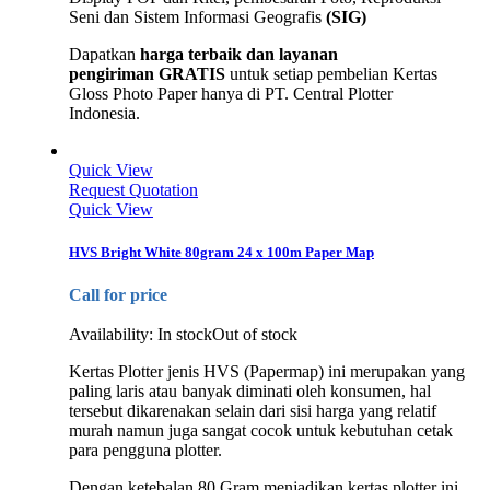
Seni dan Sistem Informasi Geografis
(SIG)
Dapatkan
harga terbaik dan layanan
pengiriman GRATIS
untuk setiap pembelian Kertas
Gloss Photo Paper hanya di PT. Central Plotter
Indonesia.
Quick View
Request Quotation
Quick View
HVS Bright White 80gram 24 x 100m Paper Map
Call for price
Availability:
In stock
Out of stock
Kertas Plotter jenis HVS (Papermap) ini merupakan yang
paling laris atau banyak diminati oleh konsumen, hal
tersebut dikarenakan selain dari sisi harga yang relatif
murah namun juga sangat cocok untuk kebutuhan cetak
para pengguna plotter.
Dengan ketebalan 80 Gram menjadikan kertas plotter ini