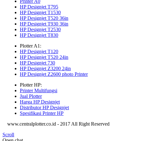
Printer A0
HP Designjet T795
HP Designjet T1530
HP Designjet T520 36in
HP Designjet T930 36in
HP Designjet T2530
HP Designjet T830
Plotter A1:
HP Designjet T120
HP Designjet T520 24in
HP Designjet 730
HP Designjet Z3200 24in
HP Designjet Z2600 photo Printer
Plotter HP:
Printer Multifungsi
Jual Plotter
Harga HP Designjet
Distributor HP Designjet
Spesifikasi Printer HP
www.centralplotter.co.id - 2017 All Right Reserved
Scroll
Open chat