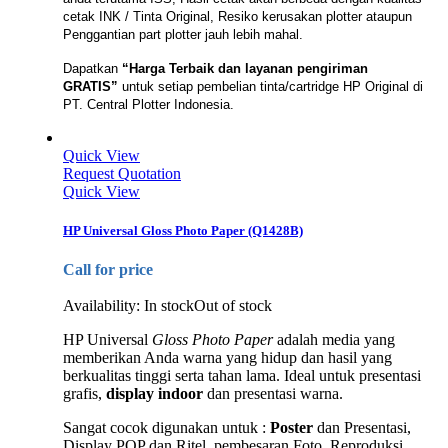
cetak INK / Tinta Original, Resiko kerusakan plotter ataupun
Penggantian part plotter jauh lebih mahal.
Dapatkan
“Harga Terbaik dan layanan pengiriman
GRATIS”
untuk setiap pembelian tinta/cartridge HP Original di
PT. Central Plotter Indonesia.
Quick View
Request Quotation
Quick View
HP Universal Gloss Photo Paper (Q1428B)
Call for price
Availability:
In stock
Out of stock
HP Universal
Gloss Photo Paper
adalah media yang
memberikan Anda warna yang hidup dan hasil yang
berkualitas tinggi serta tahan lama. Ideal untuk presentasi
grafis,
display indoor
dan presentasi warna.
Sangat cocok digunakan untuk :
Poster
dan Presentasi,
Display POP dan Ritel, pembesaran Foto, Reproduksi