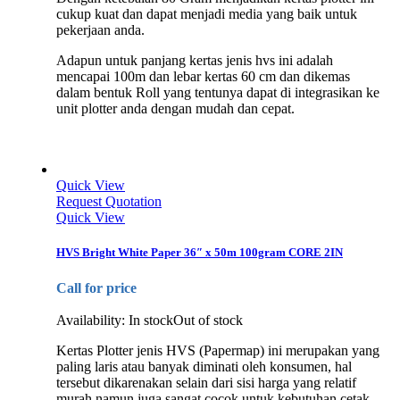
cukup kuat dan dapat menjadi media yang baik untuk
pekerjaan anda.
Adapun untuk panjang kertas jenis hvs ini adalah
mencapai 100m dan lebar kertas 60 cm dan dikemas
dalam bentuk Roll yang tentunya dapat di integrasikan ke
unit plotter anda dengan mudah dan cepat.
Quick View
Request Quotation
Quick View
HVS Bright White Paper 36″ x 50m 100gram CORE 2IN
Call for price
Availability:
In stock
Out of stock
Kertas Plotter jenis HVS (Papermap) ini merupakan yang
paling laris atau banyak diminati oleh konsumen, hal
tersebut dikarenakan selain dari sisi harga yang relatif
murah namun juga sangat cocok untuk kebutuhan cetak