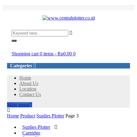
Login/Register
Shopping cart
0 items
-
Rp
0.00
0
Categories
Home
About Us
Location
Contact Us
Main menu
Home
Product
Suplies Plotter
Page 3
Suplies Plotter
Cartridge