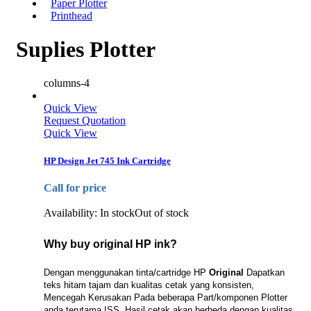
Paper Plotter
Printhead
Suplies Plotter
columns-4
Quick View
Request Quotation
Quick View
HP Design Jet 745 Ink Cartridge
Call for price
Availability:
In stock
Out of stock
Why buy original HP ink?
Dengan menggunakan tinta/cartridge HP
Original
Dapatkan
teks hitam tajam dan kualitas cetak yang konsisten,
Mencegah
Kerusakan Pada beberapa Part/komponen Plotter
anda terutama ISS, Hasil cetak akan berbeda dengan kualitas