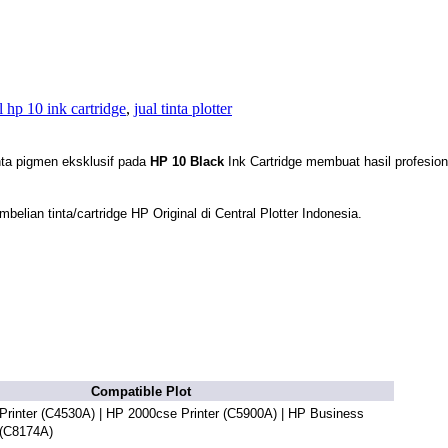
l hp 10 ink cartridge
,
jual tinta plotter
nta pigmen eksklusif pada
HP 10 Black
Ink Cartridge membuat hasil profesion
belian tinta/cartridge HP Original di Central Plotter Indonesia.
Compatible Plot
rinter
(C4530A) | HP 2000cse Printer (C5900A) | HP Business
r (C8174A)