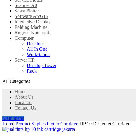
Scanner A0
Sewa Plotter
Software ArcGIS
Interactive Display
Folding Machine
Rugged Notebook
Computer
Desktop
All In One
Workstation
Server HP
Desktop Tower
Rack
All Categories
Home
About Us
Location
Contact Us
Main menu
Home
Product
Suplies Plotter
Cartridge
HP 10 Designjet Cartridge