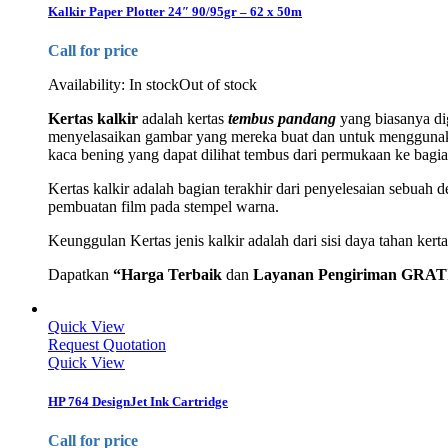
Kalkir Paper Plotter 24″ 90/95gr – 62 x 50m
Call for price
Availability:
In stock
Out of stock
Kertas kalkir
adalah kertas
tembus pandang
yang biasanya di
menyelasaikan gambar yang mereka buat dan untuk menggunakan k
kaca bening yang dapat dilihat tembus dari permukaan ke bagian
Kertas kalkir adalah bagian terakhir dari penyelesaian sebuah
pembuatan film pada stempel warna.
Keunggulan Kertas jenis kalkir adalah dari sisi daya tahan kert
Dapatkan
“Harga Terbaik
dan
Layanan Pengiriman GRAT
Quick View
Request Quotation
Quick View
HP 764 DesignJet Ink Cartridge
Call for price