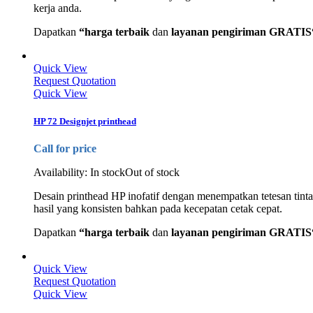
kerja anda.
Dapatkan
“harga terbaik
dan
layanan pengiriman GRATIS
Quick View
Request Quotation
Quick View
HP 72 Designjet printhead
Call for price
Availability:
In stock
Out of stock
Desain printhead HP inofatif dengan menempatkan tetesan tint
hasil yang konsisten bahkan pada kecepatan cetak cepat.
Dapatkan
“harga terbaik
dan
layanan pengiriman GRATIS
Quick View
Request Quotation
Quick View