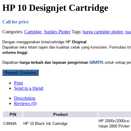
HP 10 Designjet Cartridge
Call for price
Categories:
Cartridge
,
Suplies Plotter
Tags:
harga cartridge plotter
,
jua
Dengan menggunakan tinta/cartridge HP
Original
Dapatkan teks hitam tajam dan kualitas cetak yang konsisten. Formulasi ti
volume tinggi
.
Dapatkan
harga terbaik dan layanan pengiriman
GRATIS
untuk setiap pem
Request Quotation
Print
Send to a friend
Description
Reviews (0)
P/N
Product
HP 2000c/2000cxi P
C4844A
HP 10 Black Ink Cartridge
Inkjet 2800 Printe