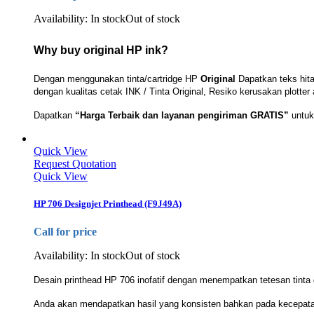
Availability:
In stock
Out of stock
Why buy original HP ink?
Dengan menggunakan tinta/cartridge HP
Original
Dapatkan teks hit
dengan kualitas cetak INK / Tinta Original, Resiko kerusakan plotter 
Dapatkan
“Harga Terbaik dan layanan pengiriman GRATIS”
untuk 
Quick View
Request Quotation
Quick View
HP 706 Designjet Printhead (F9J49A)
Call for price
Availability:
In stock
Out of stock
Desain printhead HP 706 inofatif dengan menempatkan tetesan tinta
Anda akan mendapatkan hasil yang konsisten bahkan pada kecepatan 