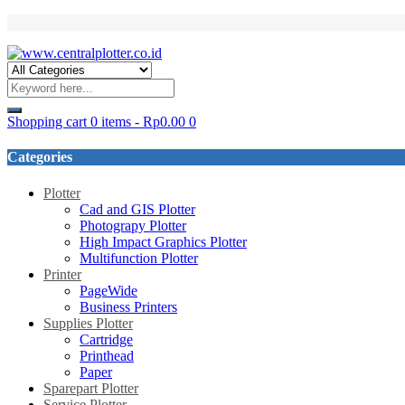
Login/Register
Shopping cart
0 items
-
Rp
0.00
0
Categories
Plotter
Cad and GIS Plotter
Photograpy Plotter
High Impact Graphics Plotter
Multifunction Plotter
Printer
PageWide
Business Printers
Supplies Plotter
Cartridge
Printhead
Paper
Sparepart Plotter
Service Plotter