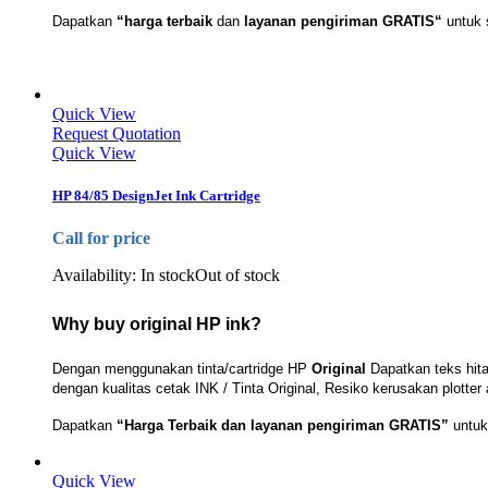
Dapatkan
“harga terbaik
dan
layanan pengiriman GRATIS“
untuk s
Quick View
Request Quotation
Quick View
HP 84/85 DesignJet Ink Cartridge
Call for price
Availability:
In stock
Out of stock
Why buy original HP ink?
Dengan menggunakan tinta/cartridge HP
Original
Dapatkan teks hit
dengan kualitas cetak INK / Tinta Original, Resiko kerusakan plotter 
Dapatkan
“Harga Terbaik dan layanan pengiriman GRATIS”
untuk 
Quick View