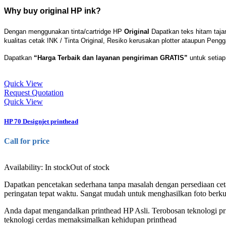
Why buy original HP ink?
Dengan menggunakan tinta/cartridge HP
Original
Dapatkan teks hitam taj
kualitas cetak INK / Tinta Original, Resiko kerusakan plotter ataupun Pengga
Dapatkan
“Harga Terbaik dan layanan pengiriman GRATIS”
untuk setiap 
Quick View
Request Quotation
Quick View
HP 70 Designjet printhead
Call for price
Availability:
In stock
Out of stock
Dapatkan pencetakan sederhana tanpa masalah dengan persediaan ce
peringatan tepat waktu. Sangat mudah untuk menghasilkan foto berku
Anda dapat mengandalkan printhead HP Asli. Terobosan teknologi pri
teknologi cerdas memaksimalkan kehidupan printhead