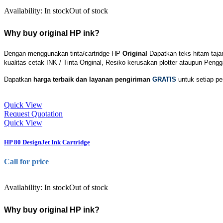
Availability:
In stock
Out of stock
Why buy original HP ink?
Dengan menggunakan tinta/cartridge HP
Original
Dapatkan teks hitam taj
kualitas cetak INK / Tinta Original, Resiko kerusakan plotter ataupun Pengga
Dapatkan
harga terbaik dan layanan pengiriman
GRATIS
untuk setiap pem
Quick View
Request Quotation
Quick View
HP 80 DesignJet Ink Cartridge
Call for price
Availability:
In stock
Out of stock
Why buy original HP ink?