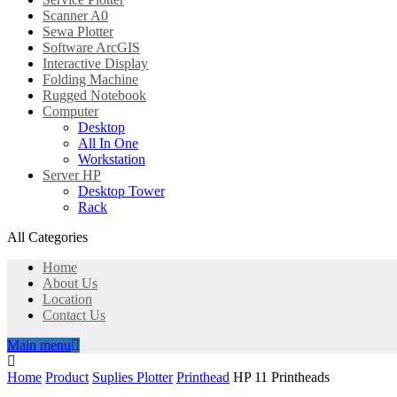
Scanner A0
Sewa Plotter
Software ArcGIS
Interactive Display
Folding Machine
Rugged Notebook
Computer
Desktop
All In One
Workstation
Server HP
Desktop Tower
Rack
All Categories
Home
About Us
Location
Contact Us
Main menu
Home
Product
Suplies Plotter
Printhead
HP 11 Printheads