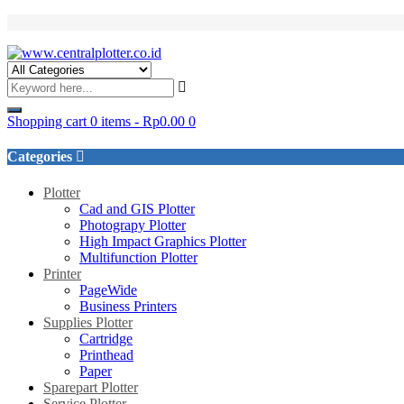
Login/Register
Shopping cart
0 items
-
Rp
0.00
0
Categories
Plotter
Cad and GIS Plotter
Photograpy Plotter
High Impact Graphics Plotter
Multifunction Plotter
Printer
PageWide
Business Printers
Supplies Plotter
Cartridge
Printhead
Paper
Sparepart Plotter
Service Plotter