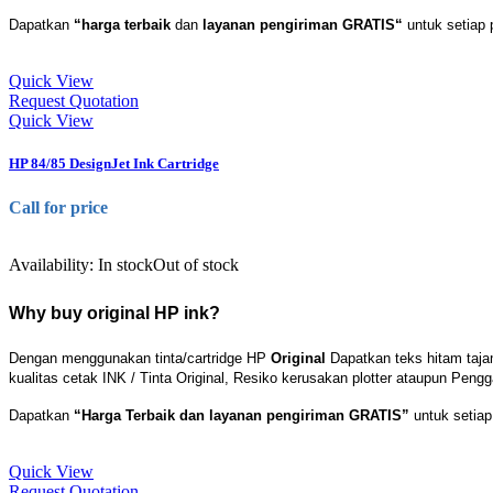
Dapatkan
“harga terbaik
dan
layanan pengiriman GRATIS“
untuk setiap p
Quick View
Request Quotation
Quick View
HP 84/85 DesignJet Ink Cartridge
Call for price
Availability:
In stock
Out of stock
Why buy original HP ink?
Dengan menggunakan tinta/cartridge HP
Original
Dapatkan teks hitam taj
kualitas cetak INK / Tinta Original, Resiko kerusakan plotter ataupun Pengga
Dapatkan
“Harga Terbaik dan layanan pengiriman GRATIS”
untuk setiap 
Quick View
Request Quotation