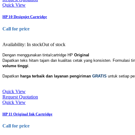
Quick View
HP 10 Designjet Cartridge
Call for price
Availability:
In stock
Out of stock
Dengan menggunakan tinta/cartridge HP
Original
Dapatkan teks hitam tajam dan kualitas cetak yang konsisten. Formulasi ti
volume tinggi
.
Dapatkan
harga terbaik dan layanan pengiriman
GRATIS
untuk setiap pem
Quick View
Request Quotation
Quick View
HP 11 Original Ink Cartridge
Call for price