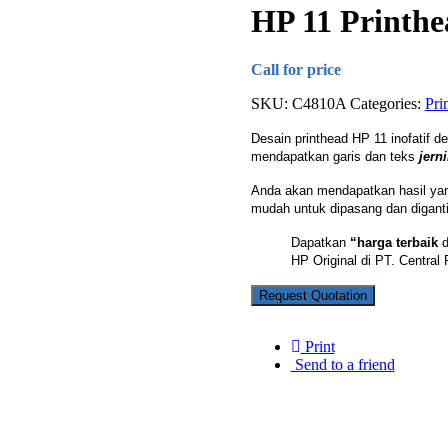
HP 11 Printhe
Call for price
SKU:
C4810A
Categories:
Pri
Desain printhead HP 11 inofatif 
mendapatkan garis dan teks
jerni
Anda akan mendapatkan hasil yang
mudah untuk dipasang dan diganti
Dapatkan
“harga terbaik
HP Original di PT. Central 
Request Quotation
Print
Send to a friend