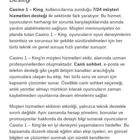
Casino 1 – King
, kullanıcılarına sunduğu
7/24 müşteri
hizmetleri desteği
ile sektörde fark yaratıyor. Bu hizmet,
oyuncuların herhangi bir sorunla karşılaştıklarında anında
yardım alabilmelerini sağlıyor. Müşteri memnuniyetini ön
planda tutan Casino 1 – King, oyuncuların oyun deneyimlerini
kesintisiz ve sorunsuz bir şekilde sürdürebilmeleri için her
türlü teknik ve genel soruya hızlı yanıtlar sunuyor.
Casino 1 – King’in müşteri hizmetleri ekibi, alanında uzman
profesyonellerden oluşmaktadır.
Canlı sohbet
, e-posta ve
telefon desteği gibi çeşitli iletişim kanalları aracılığıyla
oyunculara ulaşan bu ekip, her türlü soru ve sorun için
kapsamlı çözümler sunar. Özellikle canlı sohbet seçeneği,
anlık yanıtlar almayı mümkün kılarak oyuncuların zaman
kaybetmeden oyunlarına devam etmelerini sağlar.
Müşteri hizmetleri ekibinin etkinliği, yalnızca teknik destekle
sınırlı değildir. Aynı zamanda hesap yönetimi, bonuslar ve
promosyonlar hakkında da detaylı bilgi sunarak oyuncuların
Casino 1 – King’de en iyi deneyimi yaşamalarını hedefler. Bu
kapsamda düzenli olarak eğitim alan ekip üyeleri, en güncel
bilgileri ve çözümleri sunmak için sürekli kendilerini