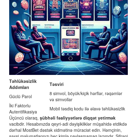
Təhlükəsizlik
Təsviri
Addımları
8 simvol, böyük/kiçik hərflər, rəqəmlər
Güclü Parol
və simvollar
İki Faktorlu
Mobil təsdiq kodu ilə əlavə təhlükəsizlik
Autentifikasiya
Üçüncü olaraq,
şübhəli fəaliyyətlərə diqqət yetirmək
vacibdir. Hesabınızda qeyri-adi dəyişikliklər müşahidə etdikdə
dərhal MostBet dəstək xidmətinə müraciət edin. Həmçinin,
şəxsi məlumatlarınızı heç kimlə paylaşmamaq lazımdır. Şifrəni