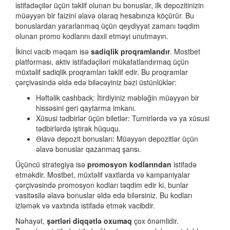
istifadəçilər üçün təklif olunan bu bonuslar, ilk depozitinizin
müəyyən bir faizini əlavə olaraq hesabınıza köçürür. Bu
bonuslardan yararlanmaq üçün qeydiyyat zamanı təqdim
olunan promo kodlarını daxil etməyi unutmayın.
İkinci vacib məqam isə
sadiqlik proqramlarıdır
. Mostbet
platforması, aktiv istifadəçiləri mükafatlandırmaq üçün
müxtəlif sadiqlik proqramları təklif edir. Bu proqramlar
çərçivəsində əldə edə biləcəyiniz bəzi üstünlüklər:
Həftəlik cashback: İtirdiyiniz məbləğin müəyyən bir
hissəsini geri qaytarma imkanı.
Xüsusi tədbirlər üçün biletlər: Turnirlərdə və ya xüsusi
tədbirlərdə iştirak hüququ.
Əlavə depozit bonusları: Müəyyən depozitlər üçün
əlavə bonuslar qazanmaq şansı.
Üçüncü strategiya isə
promosyon kodlarından
istifadə
etməkdir. Mostbet, müxtəlif vaxtlarda və kampaniyalar
çərçivəsində promosyon kodları təqdim edir ki, bunlar
vasitəsilə əlavə bonuslar əldə edə bilərsiniz. Bu kodları
izləmək və vaxtında istifadə etmək vacibdir.
Nəhayət,
şərtləri diqqətlə oxumaq
çox önəmlidir.