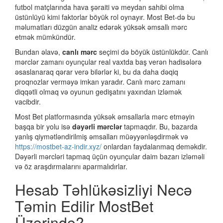
futbol matçlarında hava şəraiti və meydan sahibi olma
üstünlüyü kimi faktorlar böyük rol oynayır. Most Bet-də bu
məlumatları düzgün analiz edərək yüksək əmsallı mərc
etmək mümkündür.
Bundan əlavə,
canlı mərc
seçimi də böyük üstünlükdür. Canlı
mərclər zamanı oyunçular real vaxtda baş verən hadisələrə
əsaslanaraq qərar verə bilərlər ki, bu da daha dəqiq
proqnozlar verməyə imkan yaradır. Canlı mərc zamanı
diqqətli olmaq və oyunun gedişatını yaxından izləmək
vacibdir.
Most Bet platformasında yüksək əmsallarla mərc etməyin
başqa bir yolu isə
dəyərli mərclər
tapmaqdır. Bu, bazarda
yanlış qiymətləndirilmiş əmsalları müəyyənləşdirmək və
https://mostbet-az-indir.xyz/
onlardan faydalanmaq deməkdir.
Dəyərli mərcləri tapmaq üçün oyunçular daim bazarı izləməli
və öz araşdırmalarını aparmalıdırlar.
Hesab Təhlükəsizliyi Necə
Təmin Edilir MostBet
Üzərində?