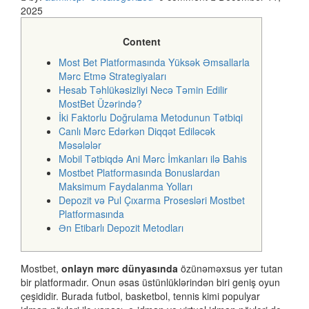
Merc
2025
Dunyasinda
Content
Mostbet
Most Bet Platformasında Yüksək Əmsallarla
Ile
Mərc Etmə Strategiyaları
Hesab Təhlükəsizliyi Necə Təmin Edilir
Ugurun
MostBet Üzərində?
İki Faktorlu Doğrulama Metodunun Tətbiqi
Sirleri
Canlı Mərc Edərkən Diqqət Ediləcək
Məsələlər
Mobil Tətbiqdə Ani Mərc İmkanları ilə Bahis
Mostbet Platformasında Bonuslardan
Maksimum Faydalanma Yolları
Depozit və Pul Çıxarma Prosesləri Mostbet
Platformasında
Ən Etibarlı Depozit Metodları
Mostbet,
onlayn mərc dünyasında
özünəməxsus yer tutan
bir platformadır. Onun əsas üstünlüklərindən biri geniş oyun
çeşididir. Burada futbol, basketbol, tennis kimi populyar