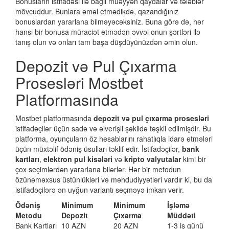
Bonusların istifadəsi ilə bağlı müəyyən qaydalar və tələblər
mövcuddur. Bunlara əməl etmədikdə, qazandığınız
bonuslardan yararlana bilməyəcəksiniz. Buna görə də, hər
hansı bir bonusa müraciət etmədən əvvəl onun şərtləri ilə
tanış olun və onları tam başa düşdüyünüzdən əmin olun.
Depozit və Pul Çıxarma
Prosesləri Mostbet
Platformasında
Mostbet platformasında
depozit və pul çıxarma prosesləri
istifadəçilər üçün sadə və əlverişli şəkildə təşkil edilmişdir. Bu
platforma, oyunçuların öz hesablarını rahatlıqla idarə etmələri
üçün müxtəlif ödəniş üsulları təklif edir. İstifadəçilər,
bank
kartları
,
elektron pul kisələri
və
kripto valyutalar
kimi bir
çox seçimlərdən yararlana bilərlər. Hər bir metodun
özünəməxsus üstünlükləri və məhdudiyyətləri vardır ki, bu da
istifadəçilərə ən uyğun variantı seçməyə imkan verir.
Ödəniş
Minimum
Minimum
İşləmə
Metodu
Depozit
Çıxarma
Müddəti
Bank Kartları
10 AZN
20 AZN
1-3 iş günü