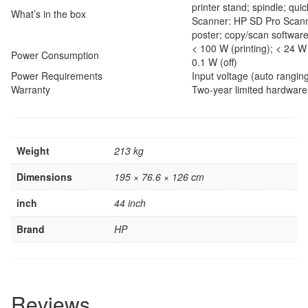
printer stand; spindle; qui
What’s in the box
Scanner: HP SD Pro Scanne
poster; copy/scan software
< 100 W (printing); < 24 W
Power Consumption
0.1 W (off)
Power Requirements
Input voltage (auto rangin
Warranty
Two-year limited hardware
Weight
213 kg
Dimensions
195 × 76.6 × 126 cm
inch
44 inch
Brand
HP
Reviews