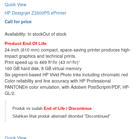
Quick View
HP Designjet Z2600PS ePrinter
Call for price
Availability:
In stock
Out of stock
Product End Of Life
24-inch (610 mm) compact, space-saving printer produces high-
impact graphics and technical prints.
Print speed up to 469 ft²/hr (43 m²/hr)¹
160 GB hard disk, 8 GB virtual memory
Six pigment-based HP Vivid Photo Inks including chromatic red
Color reliability and line accuracy with HP Professional
PANTONE® color emulation, with Adobe® PostScript®/PDF, HP-
GL/2.
Produk ini sudah
End of Life / Discontinue
Silahkan lihat produk alternatif ditombol “Discontinued”
Quick View