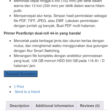
Memindai cepat hingga 6 inci (152 mm) per detik dalam
warna dan 13 inci (330 mm) per detik dalam warna hitam-
putih.
Mempercepat alur kerja. Simpan hasil pemindaian sebagai
file PDF, TIFF, JPEG, atau DWF. Lakukan pemindaian
dengan jumlah yg banyak. Buat PDF multi halaman.
Printer PostScript dual-roll 44-in yang handal
Mencetak pada berbagai jenis dan ukuran kertas dengan
mulus, dan menghemat waktu menggunakan dua gulungan
dengan fitur Smart Switching.
Menangani file kompleks dengan arsitektur pemrosesan
yang kuat, 128 GB memori HDD 500 GB pada 116 A1 / D
halaman/ jam.
Request Quotation
Print
Send to a friend
Description
Additional information
Reviews (0)