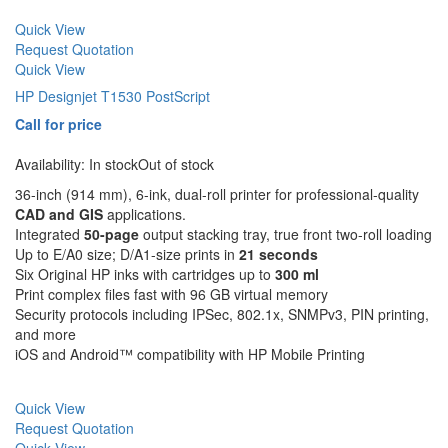
Quick View
Request Quotation
Quick View
HP Designjet T1530 PostScript
Call for price
Availability:
In stock
Out of stock
36-inch (914 mm), 6-ink, dual-roll printer for professional-quality
CAD and GIS
applications.
Integrated
50-page
output stacking tray, true front two-roll loading
Up to E/A0 size; D/A1-size prints in
21 seconds
Six Original HP inks with cartridges up to
300 ml
Print complex files fast with 96 GB virtual memory
Security protocols including IPSec, 802.1x, SNMPv3, PIN printing,
and more
iOS and Android™ compatibility with HP Mobile Printing
Quick View
Request Quotation