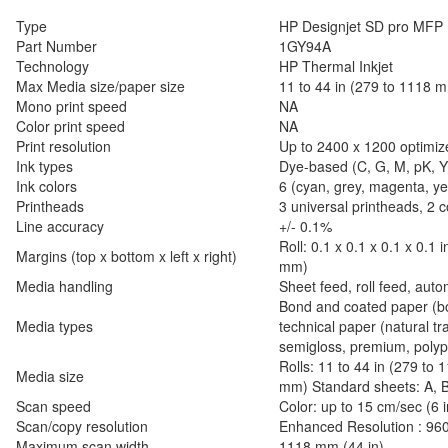
Type
HP Designjet SD pro MFP
Part Number
1GY94A
Technology
HP Thermal Inkjet
Max Media size/paper size
11 to 44 in (279 to 1118 
Mono print speed
NA
Color print speed
NA
Print resolution
Up to 2400 x 1200 optimiz
Ink types
Dye-based (C, G, M, pK, 
Ink colors
6 (cyan, grey, magenta, ye
Printheads
3 universal printheads, 2 
Line accuracy
+/- 0.1%
Roll: 0.1 x 0.1 x 0.1 x 0.1 
Margins (top x bottom x left x right)
mm)
Media handling
Sheet feed, roll feed, auto
Bond and coated paper (bon
Media types
technical paper (natural tra
semigloss, premium, polyp
Rolls: 11 to 44 in (279 to
Media size
mm) Standard sheets: A, B,
Scan speed
Color: up to 15 cm/sec (6 
Scan/copy resolution
Enhanced Resolution : 9600
Maximum scan width
1118 mm (44 in)