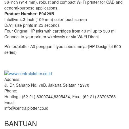
36-inch (914 mm), robust and compact Wi-Fi printer for CAD and
general-purpose applications.
Product Number: F9A29B
Intuitive 4.3-inch (109 mm) color touchscreen
D/A1-size prints in 25 seconds
Four Original HP inks with cartridges from 40 ml up to 300 ml
Connect to your printer wirelessly or via Wi-Fi Direct
Printer/plotter A0 pengganti type sebelumnya (HP Designjet 500
series)
Address:
Jl. Dr. Saharjo No. 76B, Jakarta Selatan 12970
Phone:
Hunting : (62-21) 8309744,8305434, Fax : (62-21) 83706763
Email:
info@centralplotter.co.id
BANTUAN