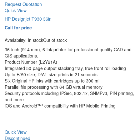
Request Quotation
Quick View
HP Designjet T930 36in
Call for price
Availability:
In stock
Out of stock
36-inch (914 mm), 6-ink printer for professional-quality CAD and
GIS applications.
Product Number (L2Y21A)
Integrated 50-page output stacking tray, true front roll loading
Up to E/A0 size; D/A1-size prints in 21 seconds
Six Original HP inks with cartridges up to 300 ml
Parallel file processing with 64 GB virtual memory
Security protocols including IPSec, 802.1x, SNMPv3, PIN printing,
and more
iOS and Android™³ compatibility with HP Mobile Printing
Quick View
Discontinued