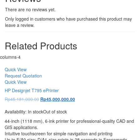
There are no reviews yet.
Only logged in customers who have purchased this product may
leave a review.
Related Products
columns-4
Quick View
Request Quotation
Quick View
HP Designjet T795 ePrinter
Original
Current
Rp
45,181,000.00
Rp
45,000,000.00
price
price
was:
is:
Availability:
In stock
Out of stock
Rp45,181,000.00.
Rp45,000,000.00.
44-inch (1118 mm), 6-ink printer for professional-quality CAD and
GIS applications.
Intuitive touchscreen for simple navigation and printing
Up to E/A0 size; D/A1-size prints in 28 seconds in Economode