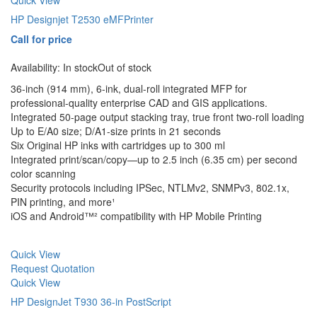
Quick View
HP Designjet T2530 eMFPrinter
Call for price
Availability:
In stock
Out of stock
36-inch (914 mm), 6-ink, dual-roll integrated MFP for
professional-quality enterprise CAD and GIS applications.
Integrated 50-page output stacking tray, true front two-roll loading
Up to E/A0 size; D/A1-size prints in 21 seconds
Six Original HP inks with cartridges up to 300 ml
Integrated print/scan/copy—up to 2.5 inch (6.35 cm) per second
color scanning
Security protocols including IPSec, NTLMv2, SNMPv3, 802.1x,
PIN printing, and more¹
iOS and Android™² compatibility with HP Mobile Printing
Quick View
Request Quotation
Quick View
HP DesignJet T930 36-in PostScript