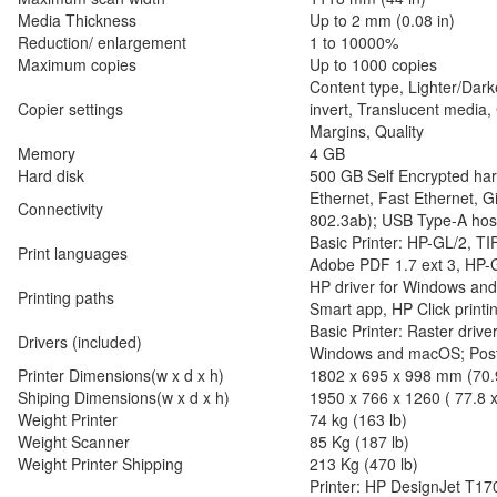
Media Thickness
Up to 2 mm (0.08 in)
Reduction/ enlargement
1 to 10000%
Maximum copies
Up to 1000 copies
Content type, Lighter/Dar
Copier settings
invert, Translucent media,
Margins, Quality
Memory
4 GB
Hard disk
500 GB Self Encrypted har
Ethernet, Fast Ethernet, G
Connectivity
802.3ab); USB Type-A host
Basic Printer: HP-GL/2, TI
Print languages
Adobe PDF 1.7 ext 3, HP-
HP driver for Windows and 
Printing paths
Smart app, HP Click printin
Basic Printer: Raster driv
Drivers (included)
Windows and macOS; PostS
Printer Dimensions(w x d x h)
1802 x 695 x 998 mm (70.9
Shiping Dimensions(w x d x h)
1950 x 766 x 1260 ( 77.8 x
Weight Printer
74 kg (163 lb)
Weight Scanner
85 Kg (187 lb)
Weight Printer Shipping
213 Kg (470 lb)
Printer: HP DesignJet T1700