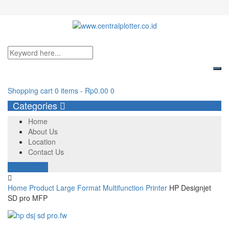
Login/Register
Shopping cart
0 items
-
Rp
0.00
0
Categories
Home
About Us
Location
Contact Us
Main menu
Home
Product
Large Format
Multifunction Printer
HP Designjet
SD pro MFP