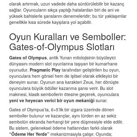
olarak artırmak, uzun vadede daha sürdürülebilir bir kazanç
sağlar. Oyuncuların sıkça yaptığı hatalardan biri de ani ve
yüksek bahislerle şanslarını denemeleridir; bu tür yaklaşımlar
genellikle kısa sürede kayıplara yol açabilir.
Oyun Kuralları ve Semboller:
Gates-of-Olympus Slotları
Gates of Olympus
, antik Yunan mitolojisinin büyüleyici
dünyasını modern slot oyunlarına taşıyan bir kumarhane
oyunudur.
Pragmatic Play
tarafından geliştirilen bu oyun,
oyunculara hem görsel hem de işitsel olarak etkileyici bir
deneyim sunar. Oyunun ana karakteri Zeus, her dönüşte
oyunculara büyük ödüller kazanma şansı verir. Bu slot
makinesi, klasik sembollerin ötesine geçerek, oyunculara
yeni ve heyecan verici bir oyun mekaniği
sunar.
Gates of Olympus’ta, 6×5’lik bir ızgara üzerinde dönen
semboller bulunur ve kazançlar, aynı türden en az sekiz
sembolün ekranda herhangi bir yere düşmesiyle elde edilir.
Bu sistem, geleneksel ödeme hatlarından farklı olarak
“Ödeme Her Yerde”
mekanizmasıyla çalışır. Oyunda;