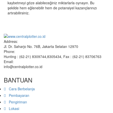
kaybetmeyi göze alabileceğiniz miktarlarla oynayın. Bu
şekilde hem eğlenebilir hem de potansiyel kazançlarınızı
artırabilirsiniz.
Address:
Jl. Dr. Saharjo No. 76B, Jakarta Selatan 12970
Phone:
Hunting : (62-21) 8309744,8305434, Fax : (62-21) 83706763
Email:
info@centralplotter.co.id
BANTUAN
Cara Berbelanja
Pembayaran
Pengiriman
Lokasi