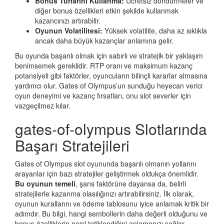
Bonus Turlarını Kullanma:
Ücretsiz döndürmeler ve
diğer bonus özellikleri etkin şekilde kullanmak
kazancınızı artırabilir.
Oyunun Volatilitesi:
Yüksek volatilite, daha az sıklıkla
ancak daha büyük kazançlar anlamına gelir.
Bu oyunda başarılı olmak için sabırlı ve stratejik bir yaklaşım
benimsemek gereklidir. RTP oranı ve maksimum kazanç
potansiyeli gibi faktörler, oyuncuların bilinçli kararlar almasına
yardımcı olur. Gates of Olympus’un sunduğu heyecan verici
oyun deneyimi ve kazanç fırsatları, onu slot severler için
vazgeçilmez kılar.
gates-of-olympus Slotlarında
Başarı Stratejileri
Gates of Olympus slot oyununda başarılı olmanın yollarını
arayanlar için bazı stratejiler geliştirmek oldukça önemlidir.
Bu oyunun temeli
, şans faktörüne dayansa da, belirli
stratejilerle kazanma olasılığınızı artırabilirsiniz. İlk olarak,
oyunun kurallarını ve ödeme tablosunu iyice anlamak kritik bir
adımdır. Bu bilgi, hangi sembollerin daha değerli olduğunu ve
bonus özelliklerin nasıl tetiklendiğini anlamanızı sağlar.