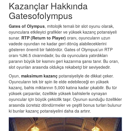
Kazançlar Hakkında
Gatesofolympus
Gates of Olympus
, mitolojik temalı bir slot oyunu olarak,
oyunculara etkileyici grafikler ve yüksek kazanç potansiyeli
sunar.
RTP (Return to Player)
oranı, oyuncuların uzun
vadede oyundan ne kadar geri dönüş alabileceklerini
gösteren önemli bir faktördür. Gates of Olympus’un RTP
oranı %96.5 civarındadır, bu da oyunculara yatırdıkları
paranın büyük bir kısmını geri kazanma şansı tanır. Bu oran,
slot oyunları arasında oldukça rekabetçi bir seviyededir.
Oyun,
maksimum kazanç
potansiyeliyle de dikkat çeker.
Oyuncuların tek bir spin ile elde edebileceği en yüksek
kazanç, bahis miktarının 5,000 katına kadar çıkabilir. Bu tür
yüksek çarpanlar, özellikle yüksek bahislerle oynayan
oyuncular için büyük çekicilik taşır. Oyunun sunduğu özellikler
arasında ücretsiz döndürmeler ve çeşitli bonus turları bulunur
ki bunlar kazanç potansiyelini daha da artırır.