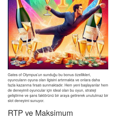
Gates of Olympus’un sunduğu bu bonus özellikleri,
oyuncuların oyuna olan ilgisini artırmakta ve onlara daha
fazla kazanma fırsatı sunmaktadır. Hem yeni başlayanlar hem
de deneyimli oyuncular için ideal olan bu oyun, strateji
geliştirme ve şans faktörünü bir araya getirerek unutulmaz bir
slot deneyimi sunuyor.
RTP ve Maksimum