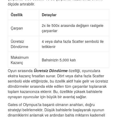
ölçüde artırabilir.
Özellik
Detaylar
2x ile 500x arasında değişen rastgele
Çarpan
çarpanlar
Ücretsiz
4 veya daha fazla Scatter sembolü ile
Döndürme
tetiklenir
Maksimum
Bahsinizin 5,000 katı
Kazanç
Oyun sırasında
Ücretsiz Döndürme
özelliği, oyunculara
ekstra kazanç fırsatları sunar. Dört veya daha fazla Scatter
sembolü elde ettiğinizde, bu özellik aktif hale gelir ve ücretsiz
döndürmeler sırasında elde edilen tüm çarpanlar toplanarak
toplam kazancınıza eklenir. Bu, özellikle yüksek bahislerle
oynayan oyuncular için büyük bir avantaj sağlar.
Gates of Olympus’ta başarılı olmanın anahtarı, doğru
stratejiyi belirlemektir. Düşük bahislerle başlayarak oyunun
dinamiklerini anlamak ve ardından bahis miktarını kademeli