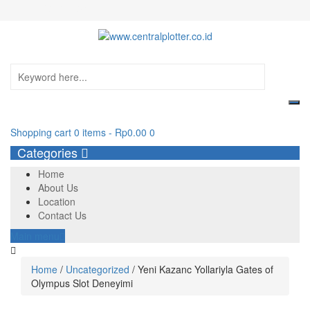
Login/Register
Shopping cart
0 items
-
Rp
0.00
0
Categories
Home
About Us
Location
Contact Us
Main menu
Home
/
Uncategorized
/
Yeni Kazanc Yollariyla Gates of
Olympus Slot Deneyimi