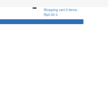
Shopping cart
0 items
-
Rp
0.00
0