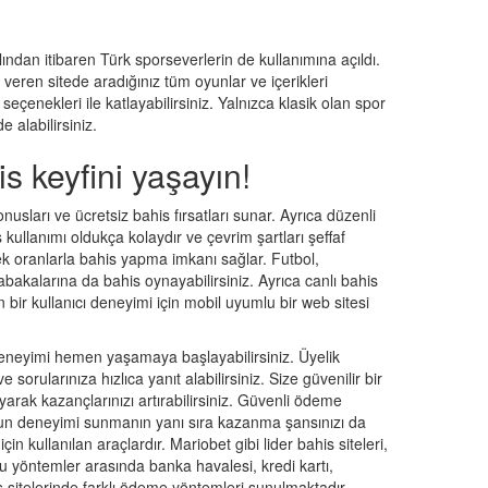
lından itibaren Türk sporseverlerin de kullanımına açıldı.
et veren sitede aradığınız tüm oyunlar ve içerikleri
seçenekleri ile katlayabilirsiniz. Yalnızca klasik olan spor
 alabilirsiniz.
 keyfini yaşayın!
usları ve ücretsiz bahis fırsatları sunar. Ayrıca düzenli
ullanımı oldukça kolaydır ve çevrim şartları şeffaf
sek oranlarla bahis yapma imkanı sağlar. Futbol,
abakalarına da bahis oynayabilirsiniz. Ayrıca canlı bahis
bir kullanıcı deneyimi için mobil uyumlu bir web sitesi
eneyimi hemen yaşamaya başlayabilirsiniz. Üyelik
 sorularınıza hızlıca yanıt alabilirsiniz. Size güvenilir bir
arak kazançlarınızı artırabilirsiniz. Güvenli ödeme
 oyun deneyimi sunmanın yanı sıra kazanma şansınızı da
in kullanılan araçlardır. Mariobet gibi lider bahis siteleri,
Bu yöntemler arasında banka havalesi, kredi kartı,
s sitelerinde farklı ödeme yöntemleri sunulmaktadır.