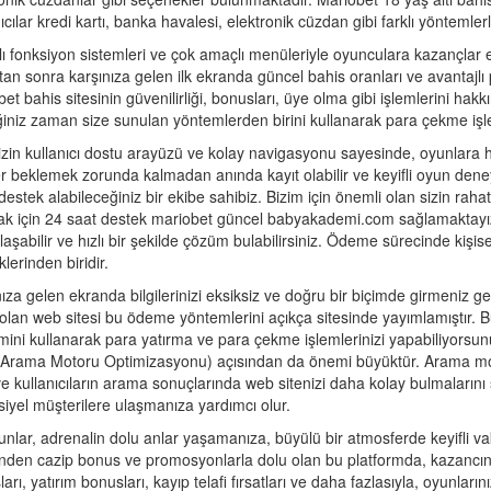
ıcılar kredi kartı, banka havalesi, elektronik cüzdan gibi farklı yöntemler
ı fonksiyon sistemleri ve çok amaçlı menüleriyle oyunculara kazançlar 
tan sonra karşınıza gelen ilk ekranda güncel bahis oranları ve avantajl
et bahis sitesinin güvenilirliği, bonusları, üye olma gibi işlemlerini ha
ğiniz zaman size sunulan yöntemlerden birini kullanarak para çekme işle
zin kullanıcı dostu arayüzü ve kolay navigasyonu sayesinde, oyunlara hız
r beklemek zorunda kalmadan anında kayıt olabilir ve keyifli oyun deney
estek alabileceğiniz bir ekibe sahibiz. Bizim için önemli olan sizin raha
k için 24 saat destek mariobet güncel babyakademi.com sağlamaktayız.
laşabilir ve hızlı bir şekilde çözüm bulabilirsiniz. Ödeme sürecinde kişis
klerinden biridir.
ıza gelen ekranda bilgilerinizi eksiksiz ve doğru bir biçimde girmeniz 
 olan web sitesi bu ödeme yöntemlerini açıkça sitesinde yayımlamıştır.
ini kullanarak para yatırma ve para çekme işlemlerinizi yapabiliyorsunu
Arama Motoru Optimizasyonu) açısından da önemi büyüktür. Arama motor
ve kullanıcıların arama sonuçlarında web sitenizi daha kolay bulmalarını
iyel müşterilere ulaşmanıza yardımcı olur.
nlar, adrenalin dolu anlar yaşamanıza, büyülü bir atmosferde keyifli va
inden cazip bonus ve promosyonlarla dolu olan bu platformda, kazancınızı a
arı, yatırım bonusları, kayıp telafi fırsatları ve daha fazlasıyla, oyunların