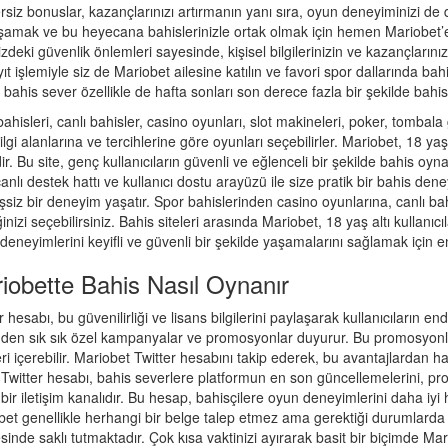
siz bonuslar, kazançlarınızı artırmanın yanı sıra, oyun deneyiminizi de
amak ve bu heyecana bahislerinizle ortak olmak için hemen Mariobet’e ü
zdeki güvenlik önlemleri sayesinde, kişisel bilgilerinizin ve kazançlarını
yıt işlemiyle siz de Mariobet ailesine katılın ve favori spor dallarında bah
 bahis sever özellikle de hafta sonları son derece fazla bir şekilde bahi
ahisleri, canlı bahisler, casino oyunları, slot makineleri, poker, tombala
ilgi alanlarına ve tercihlerine göre oyunları seçebilirler. Mariobet, 18 yaş
dir. Bu site, genç kullanıcıların güvenli ve eğlenceli bir şekilde bahis 
anlı destek hattı ve kullanıcı dostu arayüzü ile size pratik bir bahis den
şsiz bir deneyim yaşatır. Spor bahislerinden casino oyunlarına, canlı 
ğinizi seçebilirsiniz. Bahis siteleri arasında Mariobet, 18 yaş altı kullan
deneyimlerini keyifli ve güvenli bir şekilde yaşamalarını sağlamak için e
iobette Bahis Nasıl Oynanır
r hesabı, bu güvenilirliği ve lisans bilgilerini paylaşarak kullanıcıların
nden sık sık özel kampanyalar ve promosyonlar duyurur. Bu promosyonlar
leri içerebilir. Mariobet Twitter hesabını takip ederek, bu avantajlardan h
Twitter hesabı, bahis severlere platformun en son güncellemelerini, prom
bir iletişim kanalıdır. Bu hesap, bahisçilere oyun deneyimlerini daha iyi h
bet genellikle herhangi bir belge talep etmez ama gerektiği durumlarda
inde saklı tutmaktadır. Çok kısa vaktinizi ayırarak basit bir biçimde Mar