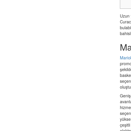
Uzun y
Curaca
bulabi
bahisl
Ma
Mariob
promos
şekild
basket
seçene
oluştu
Geniş
avanta
hizmet
seçene
yüksel
çeşitl
elektr