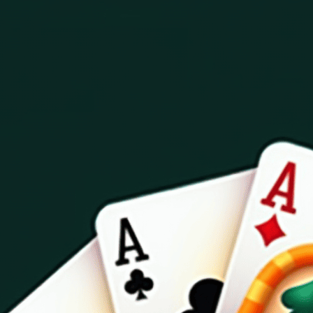
RSATLARIYLA
RIOBET
NI
RESI
NCELLENDI