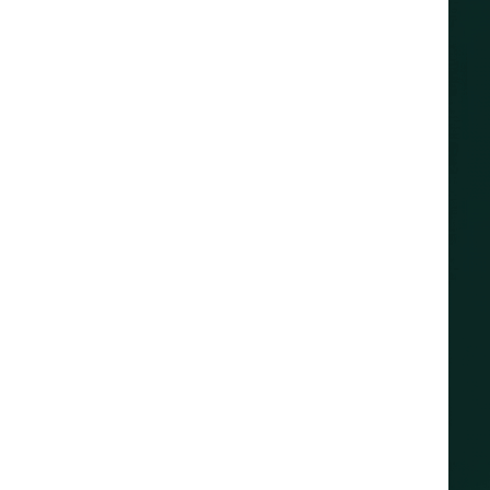
YIL
FI
MA
YE
AD
GÜ